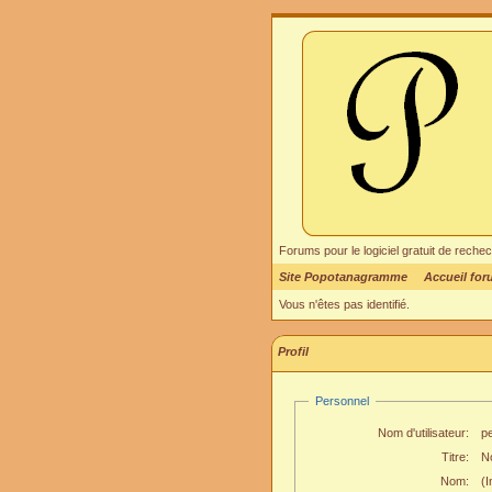
Forums pour le logiciel gratuit de re
Site Popotanagramme
Accueil fo
Vous n'êtes pas identifié.
Profil
Personnel
Nom d'utilisateur:
p
Titre:
N
Nom:
(I