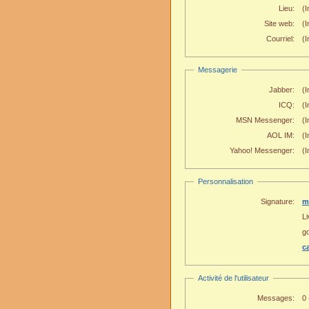
Lieu:
(I
Site web:
(
Courriel:
(I
Messagerie
Jabber:
(I
ICQ:
(I
MSN Messenger:
(I
AOL IM:
(I
Yahoo! Messenger:
(I
Personnalisation
Signature:
m
L
go
c
Activité de l'utilisateur
Messages:
0