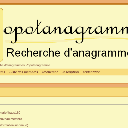
cheche d'anagrammes Popotanagramme
rums
Liste des membres
Recherche
Inscription
S'identifier
eterlofthaus160
ouveau membre
nformation inconnue)