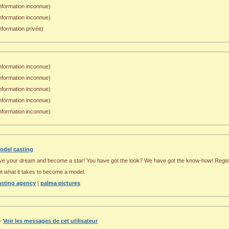
nformation inconnue)
Information inconnue)
nformation privée)
nformation inconnue)
nformation inconnue)
nformation inconnue)
nformation inconnue)
nformation inconnue)
odel casting
ive your dream and become a star! You have got the look? We have got the know-how! Regist
t what it takes to become a model.
asting agency
|
palma pictures
 -
Voir les messages de cet utilisateur