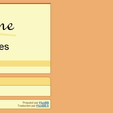
Propulsé par
FluxBB
Traduction par
FluxBB.fr