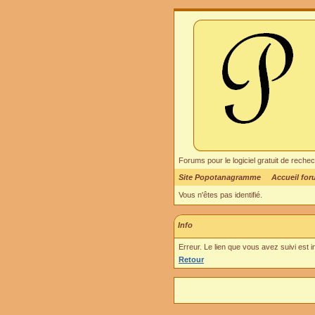
Forums pour le logiciel gratuit de re
Site Popotanagramme
Accueil fo
Vous n'êtes pas identifié.
Info
Erreur. Le lien que vous avez suivi est 
Retour