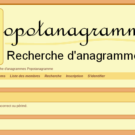
cheche d'anagrammes Popotanagramme
rums
Liste des membres
Recherche
Inscription
S'identifier
incorrect ou périmé.