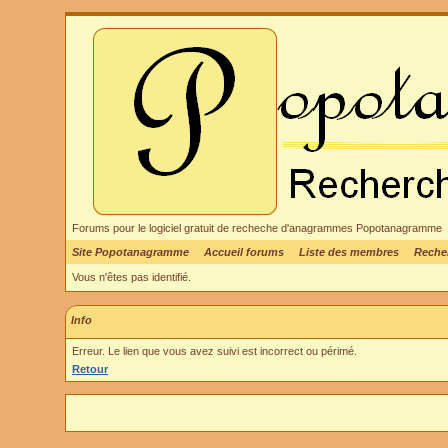
Forums pour le logiciel gratuit de recheche d'anagrammes Popotanagramme
Site Popotanagramme
Accueil forums
Liste des membres
Reche
Vous n'êtes pas identifié.
Info
Erreur. Le lien que vous avez suivi est incorrect ou périmé.
Retour