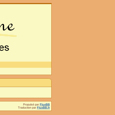
Propulsé par
FluxBB
Traduction par
FluxBB.fr