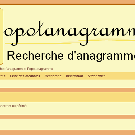
cheche d'anagrammes Popotanagramme
rums
Liste des membres
Recherche
Inscription
S'identifier
incorrect ou périmé.