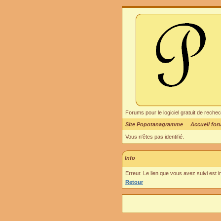
Forums pour le logiciel gratuit de re
Site Popotanagramme
Accueil fo
Vous n'êtes pas identifié.
Info
Erreur. Le lien que vous avez suivi est 
Retour