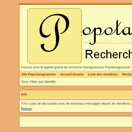
Forums pour le logiciel gratuit de recheche d'anagrammes Popotanagramme
Site Popotanagramme
Accueil forums
Liste des membres
Reche
Vous n'êtes pas identifié.
Info
Il n'y a pas de discussion avec de nouveaux messages depuis les dernières 
Retour