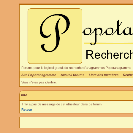
Forums pour le logiciel gratuit de recheche d'anagrammes Popotanagramme
Site Popotanagramme
Accueil forums
Liste des membres
Reche
Vous n'êtes pas identifié.
Info
Il n'y a pas de message de cet utilisateur dans ce forum.
Retour