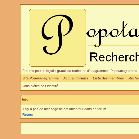
Forums pour le logiciel gratuit de recheche d'anagrammes Popotanagramme
Site Popotanagramme
Accueil forums
Liste des membres
Reche
Vous n'êtes pas identifié.
Info
Il n'y a pas de message de cet utilisateur dans ce forum.
Retour