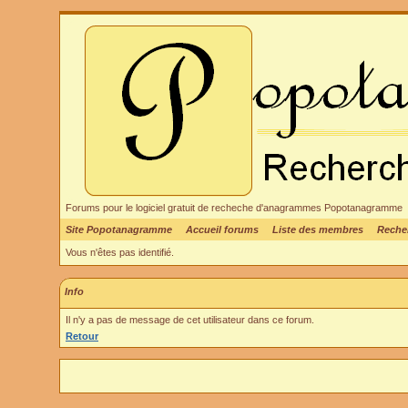
Forums pour le logiciel gratuit de recheche d'anagrammes Popotanagramme
Site Popotanagramme
Accueil forums
Liste des membres
Reche
Vous n'êtes pas identifié.
Info
Il n'y a pas de message de cet utilisateur dans ce forum.
Retour