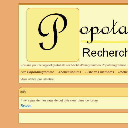
Forums pour le logiciel gratuit de recheche d'anagrammes Popotanagramme
Site Popotanagramme
Accueil forums
Liste des membres
Reche
Vous n'êtes pas identifié.
Info
Il n'y a pas de message de cet utilisateur dans ce forum.
Retour