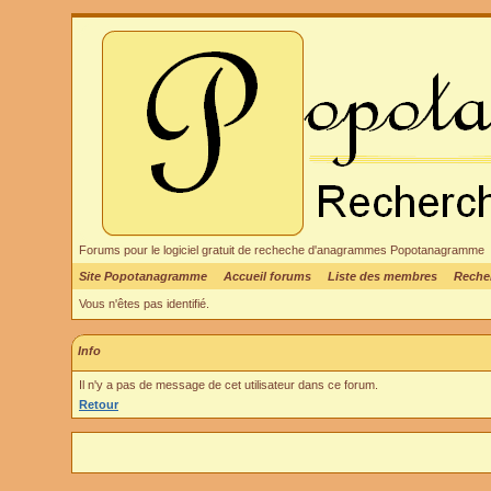
Forums pour le logiciel gratuit de recheche d'anagrammes Popotanagramme
Site Popotanagramme
Accueil forums
Liste des membres
Reche
Vous n'êtes pas identifié.
Info
Il n'y a pas de message de cet utilisateur dans ce forum.
Retour