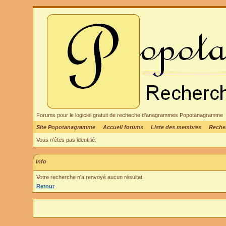
Forums pour le logiciel gratuit de recheche d'anagrammes Popotanagramme
Site Popotanagramme
Accueil forums
Liste des membres
Reche
Vous n'êtes pas identifié.
Info
Votre recherche n'a renvoyé aucun résultat.
Retour