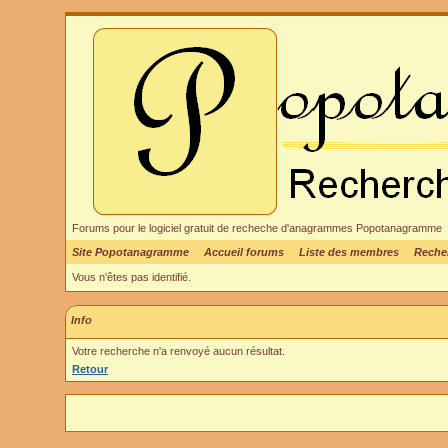
Forums pour le logiciel gratuit de recheche d'anagrammes Popotanagramme
Site Popotanagramme
Accueil forums
Liste des membres
Reche
Vous n'êtes pas identifié.
Info
Votre recherche n'a renvoyé aucun résultat.
Retour