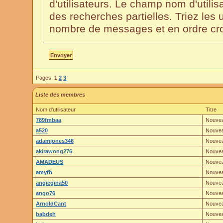
d'utilisateurs. Le champ nom d'utilisa
des recherches partielles. Triez les u
nombre de messages et en ordre cro
Pages:
1
2
3
Liste des membres
Nom d'utilisateur
Titre
789fmbaa
Nouve
a520
Nouve
adamjones346
Nouve
akirawong276
Nouve
AMADEUS
Nouve
amyfh
Nouve
angiegina50
Nouve
ango76
Nouve
ArnoldCant
Nouve
babdeh
Nouve