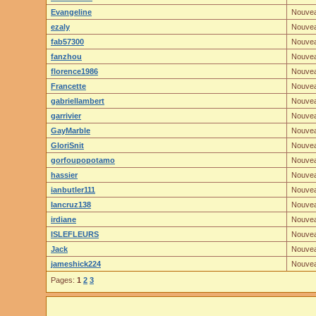
Evangeline
Nouve
ezaly
Nouve
fab57300
Nouve
fanzhou
Nouve
florence1986
Nouve
Francette
Nouve
gabriellambert
Nouve
garrivier
Nouve
GayMarble
Nouve
GloriSnit
Nouve
gorfoupopotamo
Nouve
hassier
Nouve
ianbutler111
Nouve
Iancruz138
Nouve
irdiane
Nouve
ISLEFLEURS
Nouve
Jack
Nouve
jameshick224
Nouve
Pages:
1
2
3