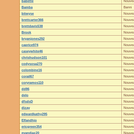
babette
Nouve
Bamba
Banni
bitwyse
Nouve
brettcarter366
Nouve
brettdavis538
Nouve
Brook
Nouve
bryanjones292
Nouve
caprice974
Nouve
caseywhite46
Nouve
chrishudson101
Nouve
codysosa270
Nouve
colombine16
Nouve
corail67
Nouve
coryramos110
Nouve
dd86
Nouve
delo
Nouve
dfsdsD
Nouve
dizay
Nouve
edwardkathy295
Nouve
Elfandhjo
Nouve
ericgreen354
Nouve
evandiaz20
Nouve