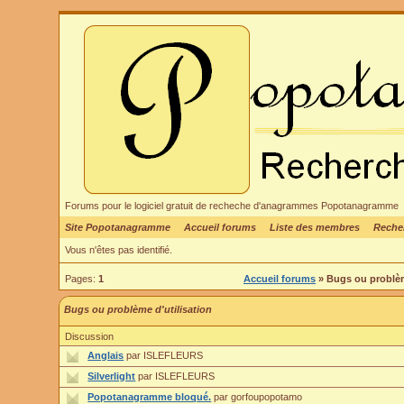
Forums pour le logiciel gratuit de recheche d'anagrammes Popotanagramme
Site Popotanagramme
Accueil forums
Liste des membres
Reche
Vous n'êtes pas identifié.
Pages:
1
Accueil forums
» Bugs ou problèm
Bugs ou problème d'utilisation
Discussion
Anglais
par ISLEFLEURS
Silverlight
par ISLEFLEURS
Popotanagramme bloqué.
par gorfoupopotamo