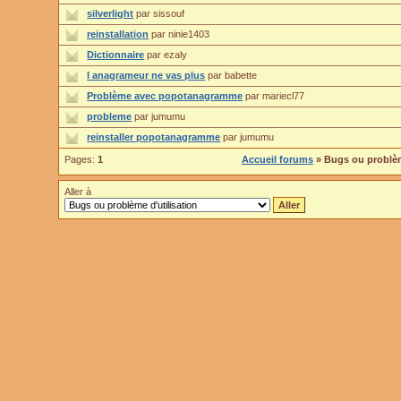
silverlight
par sissouf
reinstallation
par ninie1403
Dictionnaire
par ezaly
l anagrameur ne vas plus
par babette
Problème avec popotanagramme
par mariecl77
probleme
par jumumu
reinstaller popotanagramme
par jumumu
Pages:
1
Accueil forums
» Bugs ou problèm
Aller à