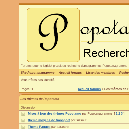
Forums pour le logiciel gratuit de recheche d'anagrammes Popotanagramme
Site Popotanagramme
Accueil forums
Liste des membres
Reche
Vous n'êtes pas identifié.
Pages:
1
Accueil forums
» Les thèmes de
Les thèmes de Popotamo
Discussion
Mises à jour des thèmes Popotamo
par Popotanagramme
[
1
2
3
]
theme moyens de transport
par sissouf
Theme Paques
par sarastro