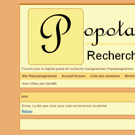
Forums pour le logiciel gratuit de recheche d'anagrammes Popotanagramme
Site Popotanagramme
Accueil forums
Liste des membres
Reche
Vous n'êtes pas identifié.
Info
Erreur. Le lien que vous avez suivi est incorrect ou périmé.
Retour