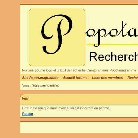
Forums pour le logiciel gratuit de recheche d'anagrammes Popotanagramme
Site Popotanagramme
Accueil forums
Liste des membres
Reche
Vous n'êtes pas identifié.
Info
Erreur. Le lien que vous avez suivi est incorrect ou périmé.
Retour