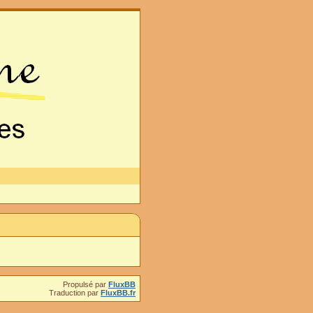
Propulsé par
FluxBB
Traduction par
FluxBB.fr