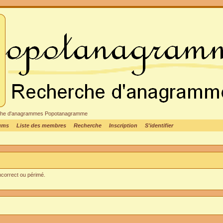
cheche d'anagrammes Popotanagramme
rums
Liste des membres
Recherche
Inscription
S'identifier
incorrect ou périmé.