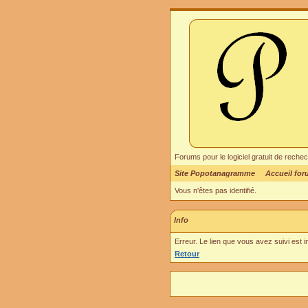
Forums pour le logiciel gratuit de re
Site Popotanagramme
Accueil fo
Vous n'êtes pas identifié.
Info
Erreur. Le lien que vous avez suivi est 
Retour