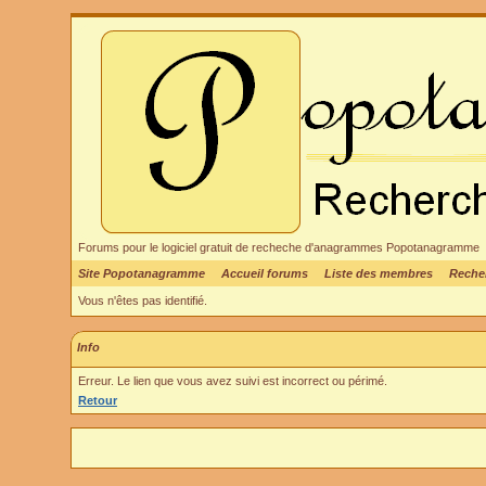
Forums pour le logiciel gratuit de recheche d'anagrammes Popotanagramme
Site Popotanagramme
Accueil forums
Liste des membres
Reche
Vous n'êtes pas identifié.
Info
Erreur. Le lien que vous avez suivi est incorrect ou périmé.
Retour