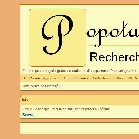
Forums pour le logiciel gratuit de recheche d'anagrammes Popotanagramme
Site Popotanagramme
Accueil forums
Liste des membres
Reche
Vous n'êtes pas identifié.
Info
Erreur. Le lien que vous avez suivi est incorrect ou périmé.
Retour