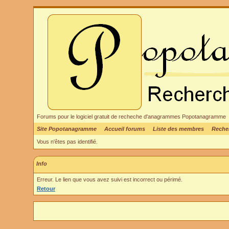
Forums pour le logiciel gratuit de recheche d'anagrammes Popotanagramme
Site Popotanagramme
Accueil forums
Liste des membres
Reche
Vous n'êtes pas identifié.
Info
Erreur. Le lien que vous avez suivi est incorrect ou périmé.
Retour