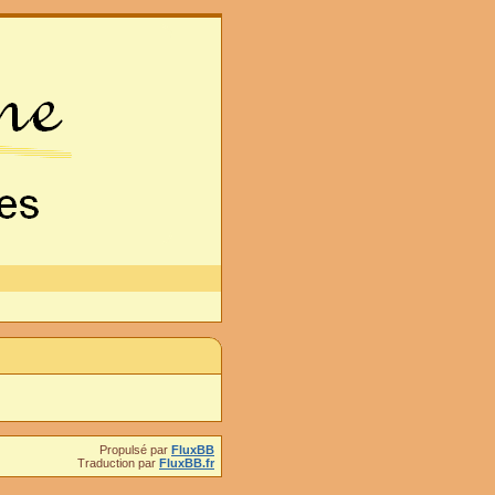
Propulsé par
FluxBB
Traduction par
FluxBB.fr