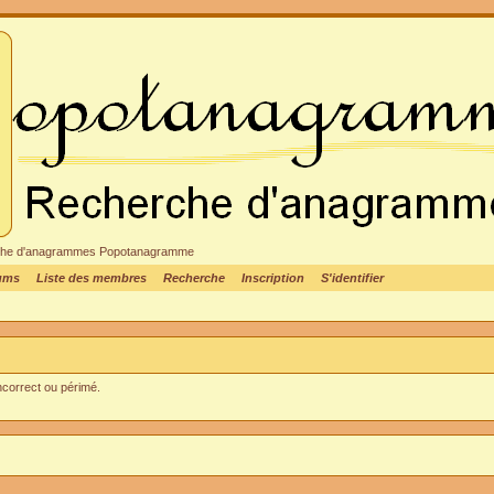
cheche d'anagrammes Popotanagramme
rums
Liste des membres
Recherche
Inscription
S'identifier
incorrect ou périmé.