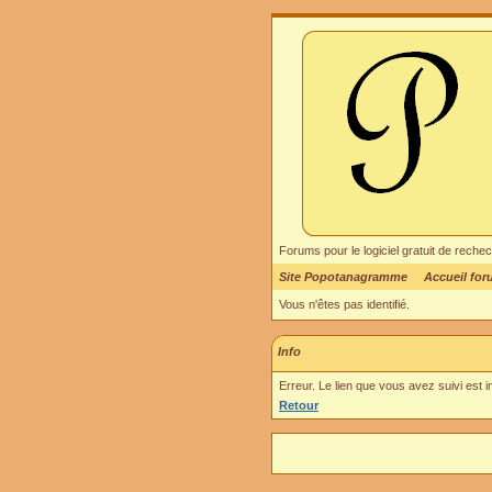
Forums pour le logiciel gratuit de re
Site Popotanagramme
Accueil fo
Vous n'êtes pas identifié.
Info
Erreur. Le lien que vous avez suivi est 
Retour