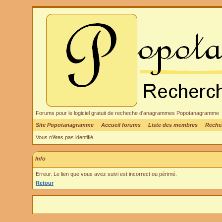
Forums pour le logiciel gratuit de recheche d'anagrammes Popotanagramme
Site Popotanagramme
Accueil forums
Liste des membres
Reche
Vous n'êtes pas identifié.
Info
Erreur. Le lien que vous avez suivi est incorrect ou périmé.
Retour