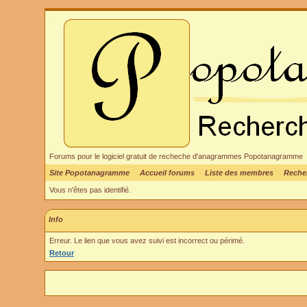
Forums pour le logiciel gratuit de recheche d'anagrammes Popotanagramme
Site Popotanagramme
Accueil forums
Liste des membres
Reche
Vous n'êtes pas identifié.
Info
Erreur. Le lien que vous avez suivi est incorrect ou périmé.
Retour