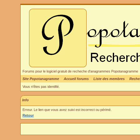
Forums pour le logiciel gratuit de recheche d'anagrammes Popotanagramme
Site Popotanagramme
Accueil forums
Liste des membres
Reche
Vous n'êtes pas identifié.
Info
Erreur. Le lien que vous avez suivi est incorrect ou périmé.
Retour