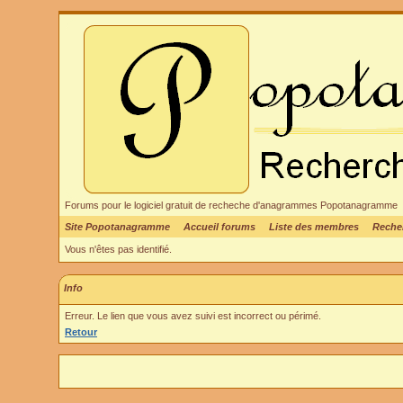
Forums pour le logiciel gratuit de recheche d'anagrammes Popotanagramme
Site Popotanagramme
Accueil forums
Liste des membres
Reche
Vous n'êtes pas identifié.
Info
Erreur. Le lien que vous avez suivi est incorrect ou périmé.
Retour