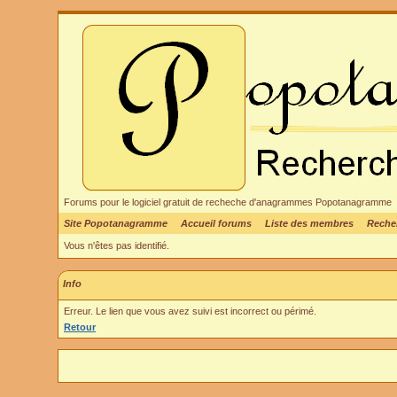
Forums pour le logiciel gratuit de recheche d'anagrammes Popotanagramme
Site Popotanagramme
Accueil forums
Liste des membres
Reche
Vous n'êtes pas identifié.
Info
Erreur. Le lien que vous avez suivi est incorrect ou périmé.
Retour