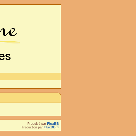
Propulsé par
FluxBB
Traduction par
FluxBB.fr