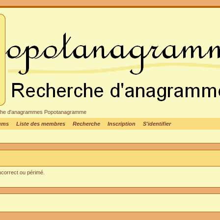
cheche d'anagrammes Popotanagramme
rums
Liste des membres
Recherche
Inscription
S'identifier
incorrect ou périmé.