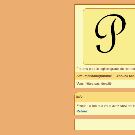
Forums pour le logiciel gratuit de re
Site Popotanagramme
Accueil fo
Vous n'êtes pas identifié.
Info
Erreur. Le lien que vous avez suivi est 
Retour