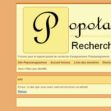
Forums pour le logiciel gratuit de recheche d'anagrammes Popotanagramme
Site Popotanagramme
Accueil forums
Liste des membres
Reche
Vous n'êtes pas identifié.
Info
Erreur. Le lien que vous avez suivi est incorrect ou périmé.
Retour