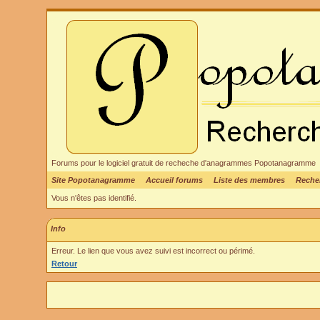
Forums pour le logiciel gratuit de recheche d'anagrammes Popotanagramme
Site Popotanagramme
Accueil forums
Liste des membres
Reche
Vous n'êtes pas identifié.
Info
Erreur. Le lien que vous avez suivi est incorrect ou périmé.
Retour