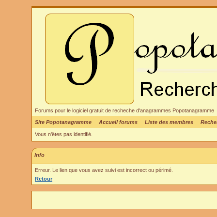
Forums pour le logiciel gratuit de recheche d'anagrammes Popotanagramme
Site Popotanagramme
Accueil forums
Liste des membres
Reche
Vous n'êtes pas identifié.
Info
Erreur. Le lien que vous avez suivi est incorrect ou périmé.
Retour