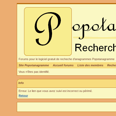
Forums pour le logiciel gratuit de recheche d'anagrammes Popotanagramme
Site Popotanagramme
Accueil forums
Liste des membres
Reche
Vous n'êtes pas identifié.
Info
Erreur. Le lien que vous avez suivi est incorrect ou périmé.
Retour