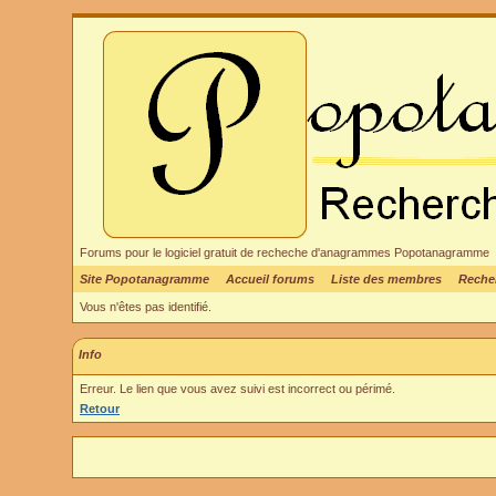
Forums pour le logiciel gratuit de recheche d'anagrammes Popotanagramme
Site Popotanagramme
Accueil forums
Liste des membres
Reche
Vous n'êtes pas identifié.
Info
Erreur. Le lien que vous avez suivi est incorrect ou périmé.
Retour