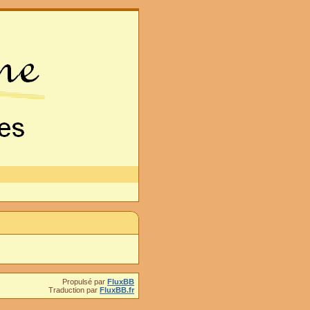
Propulsé par
FluxBB
Traduction par
FluxBB.fr