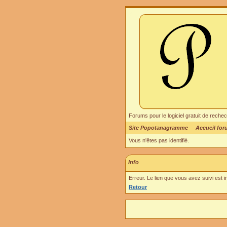
Forums pour le logiciel gratuit de re
Site Popotanagramme
Accueil fo
Vous n'êtes pas identifié.
Info
Erreur. Le lien que vous avez suivi est 
Retour