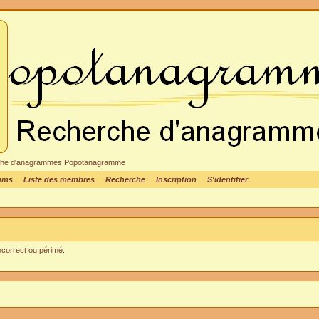
cheche d'anagrammes Popotanagramme
rums
Liste des membres
Recherche
Inscription
S'identifier
incorrect ou périmé.