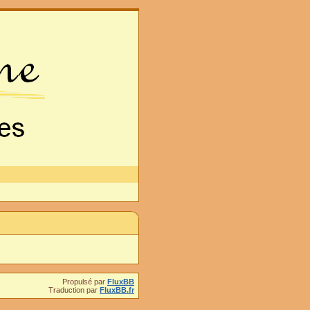
Propulsé par
FluxBB
Traduction par
FluxBB.fr