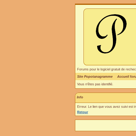
Forums pour le logiciel gratuit de re
Site Popotanagramme
Accueil fo
Vous n'êtes pas identifié.
Info
Erreur. Le lien que vous avez suivi est 
Retour