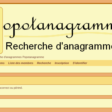
cheche d'anagrammes Popotanagramme
rums
Liste des membres
Recherche
Inscription
S'identifier
incorrect ou périmé.