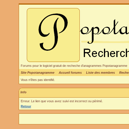
Forums pour le logiciel gratuit de recheche d'anagrammes Popotanagramme
Site Popotanagramme
Accueil forums
Liste des membres
Reche
Vous n'êtes pas identifié.
Info
Erreur. Le lien que vous avez suivi est incorrect ou périmé.
Retour