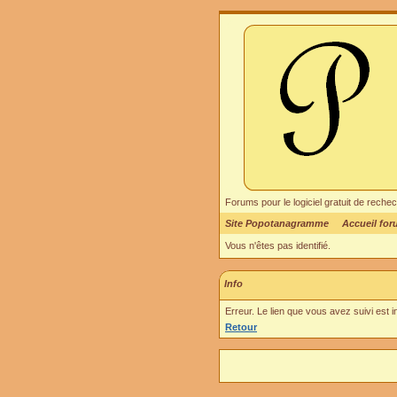
Forums pour le logiciel gratuit de re
Site Popotanagramme
Accueil fo
Vous n'êtes pas identifié.
Info
Erreur. Le lien que vous avez suivi est 
Retour