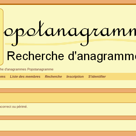
cheche d'anagrammes Popotanagramme
rums
Liste des membres
Recherche
Inscription
S'identifier
incorrect ou périmé.