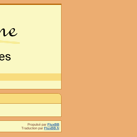
Propulsé par
FluxBB
Traduction par
FluxBB.fr