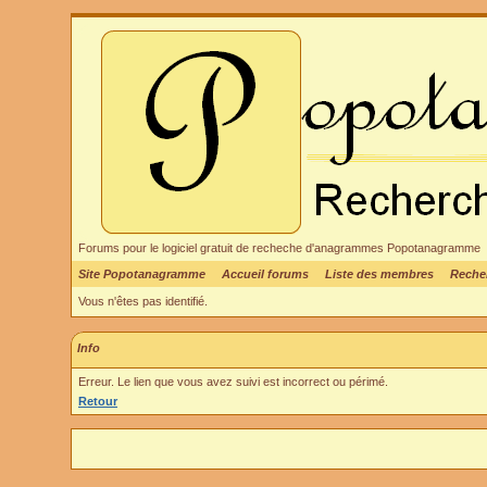
Forums pour le logiciel gratuit de recheche d'anagrammes Popotanagramme
Site Popotanagramme
Accueil forums
Liste des membres
Reche
Vous n'êtes pas identifié.
Info
Erreur. Le lien que vous avez suivi est incorrect ou périmé.
Retour