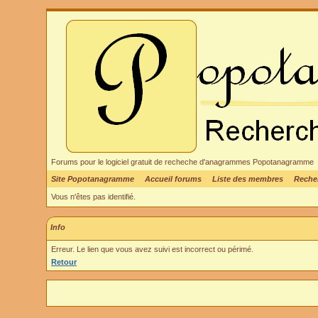
Forums pour le logiciel gratuit de recheche d'anagrammes Popotanagramme
Site Popotanagramme
Accueil forums
Liste des membres
Reche
Vous n'êtes pas identifié.
Info
Erreur. Le lien que vous avez suivi est incorrect ou périmé.
Retour