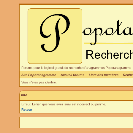
Forums pour le logiciel gratuit de recheche d'anagrammes Popotanagramme
Site Popotanagramme
Accueil forums
Liste des membres
Reche
Vous n'êtes pas identifié.
Info
Erreur. Le lien que vous avez suivi est incorrect ou périmé.
Retour