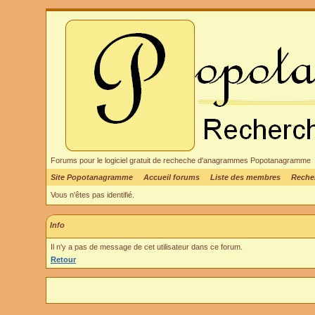
Forums pour le logiciel gratuit de recheche d'anagrammes Popotanagramme
Site Popotanagramme
Accueil forums
Liste des membres
Reche
Vous n'êtes pas identifié.
Info
Il n'y a pas de message de cet utilisateur dans ce forum.
Retour