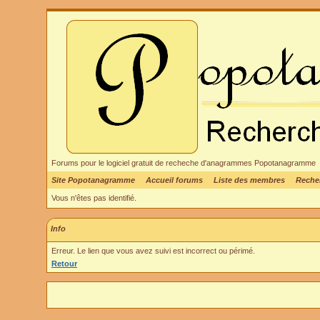
Forums pour le logiciel gratuit de recheche d'anagrammes Popotanagramme
Site Popotanagramme
Accueil forums
Liste des membres
Reche
Vous n'êtes pas identifié.
Info
Erreur. Le lien que vous avez suivi est incorrect ou périmé.
Retour