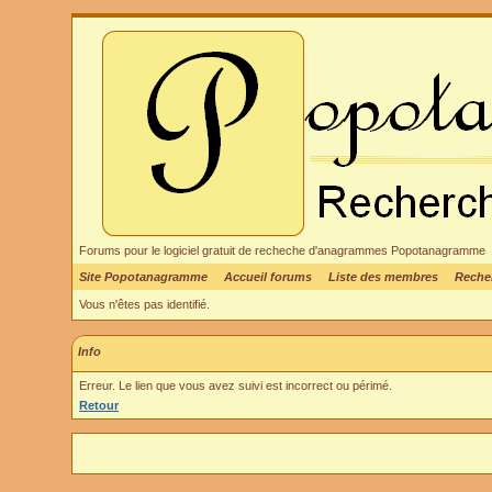
Forums pour le logiciel gratuit de recheche d'anagrammes Popotanagramme
Site Popotanagramme
Accueil forums
Liste des membres
Reche
Vous n'êtes pas identifié.
Info
Erreur. Le lien que vous avez suivi est incorrect ou périmé.
Retour