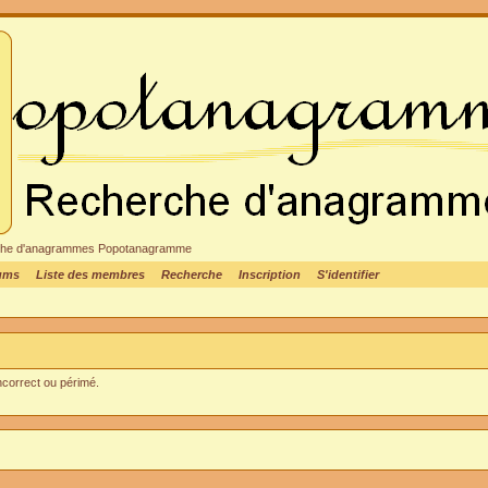
cheche d'anagrammes Popotanagramme
rums
Liste des membres
Recherche
Inscription
S'identifier
incorrect ou périmé.