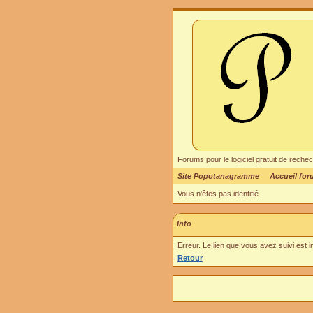
Forums pour le logiciel gratuit de re
Site Popotanagramme
Accueil fo
Vous n'êtes pas identifié.
Info
Erreur. Le lien que vous avez suivi est 
Retour