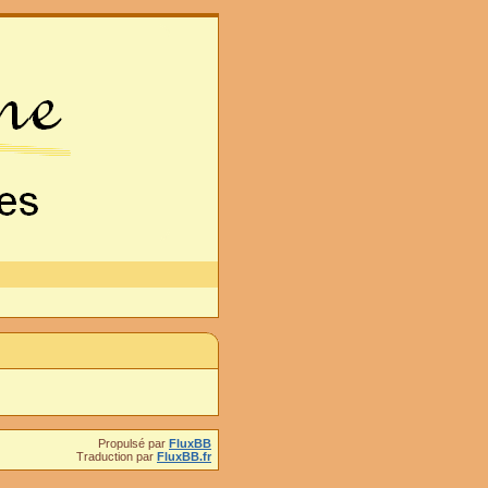
Propulsé par
FluxBB
Traduction par
FluxBB.fr