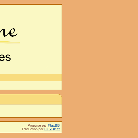
Propulsé par
FluxBB
Traduction par
FluxBB.fr