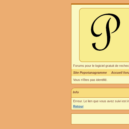
Forums pour le logiciel gratuit de re
Site Popotanagramme
Accueil fo
Vous n'êtes pas identifié.
Info
Erreur. Le lien que vous avez suivi est 
Retour