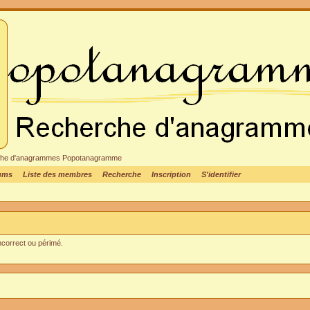
cheche d'anagrammes Popotanagramme
rums
Liste des membres
Recherche
Inscription
S'identifier
incorrect ou périmé.