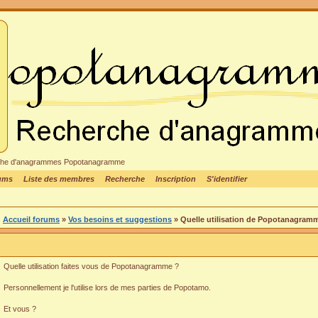
cheche d'anagrammes Popotanagramme
rums
Liste des membres
Recherche
Inscription
S'identifier
Accueil forums
»
Vos besoins et suggestions
» Quelle utilisation de Popotanagram
Quelle utilisation faites vous de Popotanagramme ?
Personnellement je l'utilise lors de mes parties de Popotamo.
Et vous ?