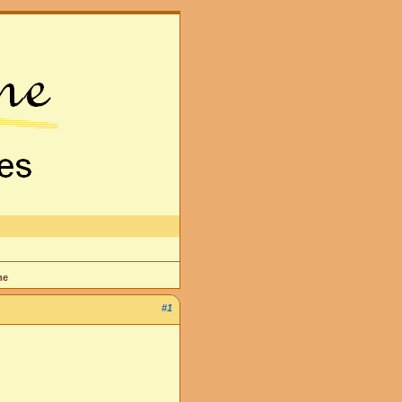
me
#1