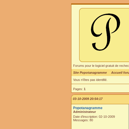
Forums pour le logiciel gratuit de re
Site Popotanagramme
Accueil fo
Vous n'êtes pas identifié.
Pages:
1
03-10-2009 20:54:17
Popotanagramme
Administrateur
Date d'inscription: 02-10-2009
Messages: 80