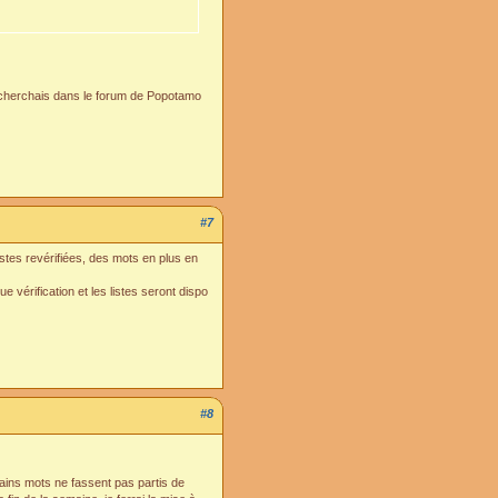
e cherchais dans le forum de Popotamo
#7
istes revérifiées, des mots en plus en
e vérification et les listes seront dispo
#8
rtains mots ne fassent pas partis de