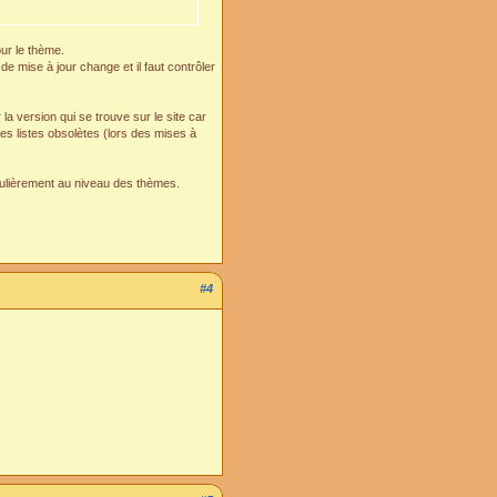
our le thème.
 de mise à jour change et il faut contrôler
 version qui se trouve sur le site car
 des listes obsolètes (lors des mises à
gulièrement au niveau des thèmes.
#4