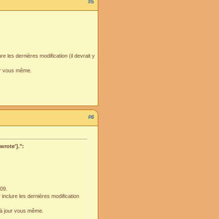
#5
e les dernières modification (il devrait y
ur vous même.
#6
wrote'].":
009.
 inclure les dernières modification
 à jour vous même.