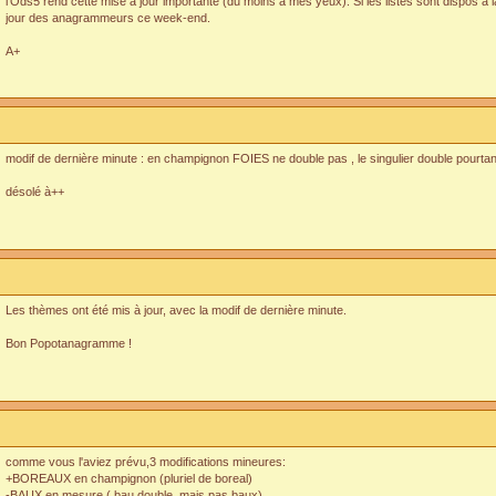
l'Ods5 rend cette mise à jour importante (du moins à mes yeux). Si les listes sont dispos à la 
jour des anagrammeurs ce week-end.
A+
modif de dernière minute : en champignon FOIES ne double pas , le singulier double pourtant 
désolé à++
Les thèmes ont été mis à jour, avec la modif de dernière minute.
Bon Popotanagramme !
comme vous l'aviez prévu,3 modifications mineures:
+BOREAUX en champignon (pluriel de boreal)
-BAUX en mesure ( bau double mais pas baux)