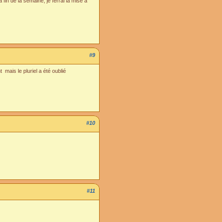
fin de la semaine, je ferrai la mise à
#9
mais le pluriel a été oublié
#10
#11