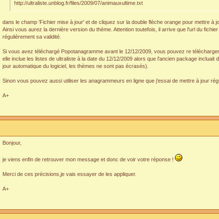
http://ultraliste.unblog.fr/files/2009/07/animauxultime.txt
dans le champ 'Fichier mise à jour' et de cliquez sur la double flèche orange pour mettre à j
Ainsi vous aurez la dernière version du thème. Attention toutefois, il arrive que l'url du fichier
régulièrement sa validité.
Si vous avez téléchargé Popotanagramme avant le 12/12/2009, vous pouvez re télécharger la
elle inclue les listes de ultraliste à la date du 12/12/2009 alors que l'ancien package incluait
jour automatique du logiciel, les thèmes ne sont pas écrasés).
Sinon vous pouvez aussi utiliser les anagrammeurs en ligne que j'essai de mettre à jour ré
A+
Bonjour,
je viens enfin de retrouver mon message et donc de voir votre réponse !
Merci de ces précisions,je vais essayer de les appliquer.
A+