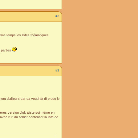
#2
ême temps les listes thématiques
 parties
#3
nt d'ailleurs car ca voudrait dire que le
ières version d'ultraliste soi même en
vec l'url du fichier contenant la liste de