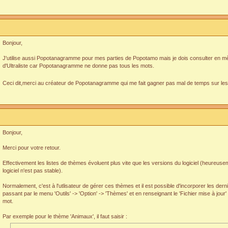
Bonjour,
J'utilise aussi Popotanagramme pour mes parties de Popotamo mais je dois consulter en m
d'Ultraliste car Popotanagramme ne donne pas tous les mots.
Ceci dit,merci au créateur de Popotanagramme qui me fait gagner pas mal de temps sur les
Bonjour,
Merci pour votre retour.
Effectivement les listes de thèmes évoluent plus vite que les versions du logiciel (heureuseme
logiciel n'est pas stable).
Normalement, c'est à l'utlisateur de gérer ces thèmes et il est possible d'incorporer les dern
passant par le menu 'Outils' -> 'Option' -> 'Thèmes' et en renseignant le 'Fichier mise à jour' a
mot.
Par exemple pour le thème 'Animaux', il faut saisir :