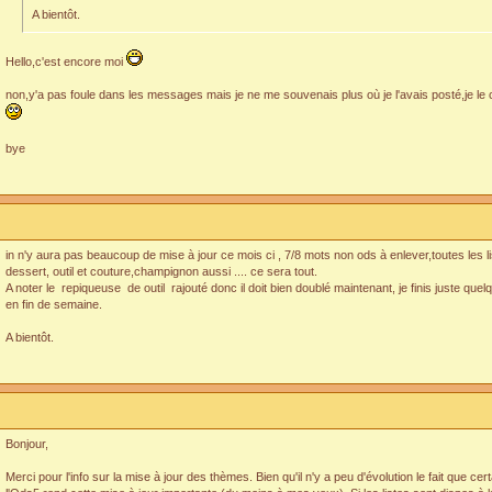
A bientôt.
Hello,c'est encore moi
non,y'a pas foule dans les messages mais je ne me souvenais plus où je l'avais posté,je l
bye
in n'y aura pas beaucoup de mise à jour ce mois ci , 7/8 mots non ods à enlever,toutes les l
dessert, outil et couture,champignon aussi .... ce sera tout.
A noter le repiqueuse de outil rajouté donc il doit bien doublé maintenant, je finis juste quelqu
en fin de semaine.
A bientôt.
Bonjour,
Merci pour l'info sur la mise à jour des thèmes. Bien qu'il n'y a peu d'évolution le fait que ce