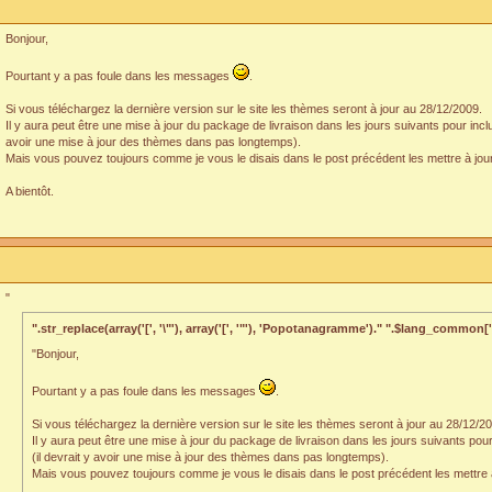
Bonjour,
Pourtant y a pas foule dans les messages
.
Si vous téléchargez la dernière version sur le site les thèmes seront à jour au 28/12/2009.
Il y aura peut être une mise à jour du package de livraison dans les jours suivants pour inclur
avoir une mise à jour des thèmes dans pas longtemps).
Mais vous pouvez toujours comme je vous le disais dans le post précédent les mettre à jo
A bientôt.
"
".str_replace(array('[', '\"'), array('[', '"'), 'Popotanagramme')." ".$lang_common['
"Bonjour,
Pourtant y a pas foule dans les messages
.
Si vous téléchargez la dernière version sur le site les thèmes seront à jour au 28/12/2
Il y aura peut être une mise à jour du package de livraison dans les jours suivants pour
(il devrait y avoir une mise à jour des thèmes dans pas longtemps).
Mais vous pouvez toujours comme je vous le disais dans le post précédent les mettre