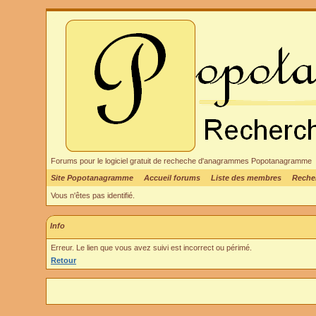
Forums pour le logiciel gratuit de recheche d'anagrammes Popotanagramme
Site Popotanagramme
Accueil forums
Liste des membres
Reche
Vous n'êtes pas identifié.
Info
Erreur. Le lien que vous avez suivi est incorrect ou périmé.
Retour