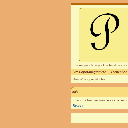
Forums pour le logiciel gratuit de re
Site Popotanagramme
Accueil fo
Vous n'êtes pas identifié.
Info
Erreur. Le lien que vous avez suivi est 
Retour