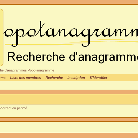
cheche d'anagrammes Popotanagramme
rums
Liste des membres
Recherche
Inscription
S'identifier
incorrect ou périmé.