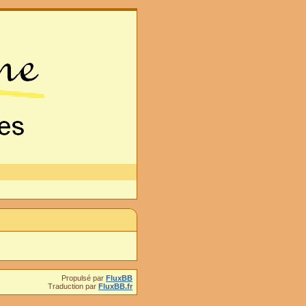
Propulsé par
FluxBB
Traduction par
FluxBB.fr