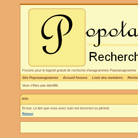
Forums pour le logiciel gratuit de recheche d'anagrammes Popotanagramme
Site Popotanagramme
Accueil forums
Liste des membres
Reche
Vous n'êtes pas identifié.
Info
Erreur. Le lien que vous avez suivi est incorrect ou périmé.
Retour