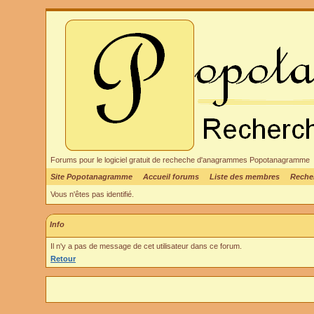
Forums pour le logiciel gratuit de recheche d'anagrammes Popotanagramme
Site Popotanagramme
Accueil forums
Liste des membres
Reche
Vous n'êtes pas identifié.
Info
Il n'y a pas de message de cet utilisateur dans ce forum.
Retour